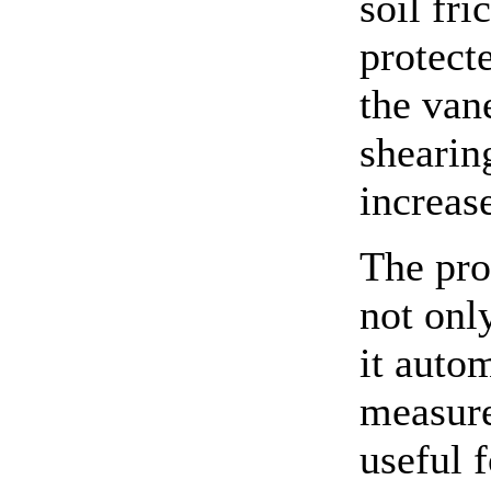
soil fri
protect
the van
shearin
increase
The pro
not onl
it auto
measure
useful f