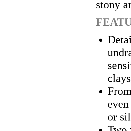
stony a
FEAT
Detai
undra
sensi
clays
From
even 
or sil
Two 