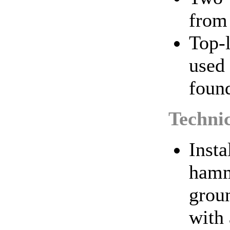
from 
Top-l
used 
foun
Technic
Insta
hamm
grou
with 