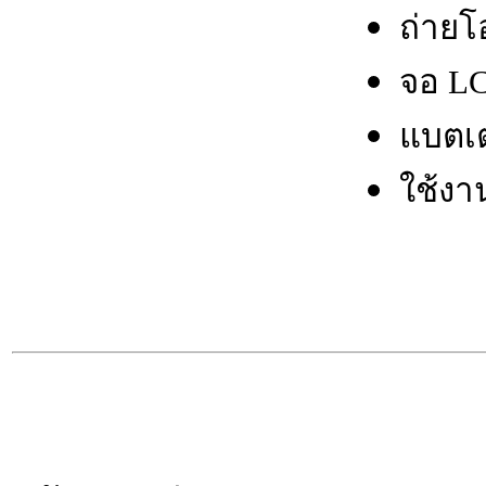
ถ่ายโ
จอ LC
แบตเต
ใช้งาน