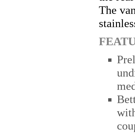
The van
stainles
FEAT
Pre
und
med
Bett
wit
cou