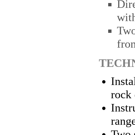
Dir
wit
Two
fro
TECHN
Insta
rock 
Instr
rang
Two s