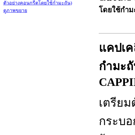
โดยใช้กำมะ
ดูภาพขยาย
แคปเคล
กำมะถ
CAPPI
เตรียม
กระบอก